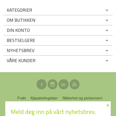
KATEGORIER
OM BUTIKKEN
DIN KONTO
BESTSELGERE
NYHETSBREV
VÅRE KUNDER
Frakt
Kjøpsbetingelser
Sikkerhet og personvern
×
Nyhetsbrev
Blogg
Ofte stilte spørsmål
Meld deg inn på vårt nyhetsbrev.