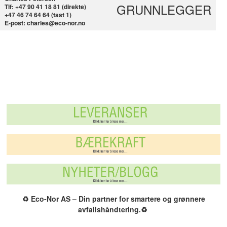
GRUNNLEGGER
Tlf: +47 90 41 18 81 (direkte)
+47 46 74 64 64 (tast 1)
E-post: charles@eco-nor.no
♻️
Eco-Nor AS – Din partner for smartere og grønnere
avfallshåndtering.
♻️