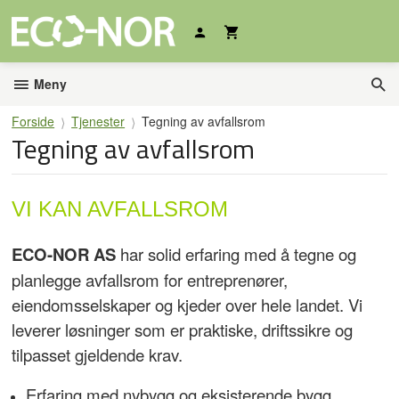
Gå
til
innholdet
Meny
Forside
Tjenester
Tegning av avfallsrom
Tegning av avfallsrom
VI KAN AVFALLSROM
ECO-NOR AS
har solid erfaring med å tegne og
planlegge avfallsrom for entreprenører,
eiendomsselskaper og kjeder over hele landet. Vi
leverer løsninger som er praktiske, driftssikre og
tilpasset gjeldende krav.
Erfaring med nybygg og eksisterende bygg