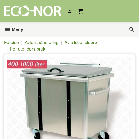
Gå
til
innholdet
Meny
Forside
Avfallshåndtering
Avfallsbeholdere
For utendørs bruk