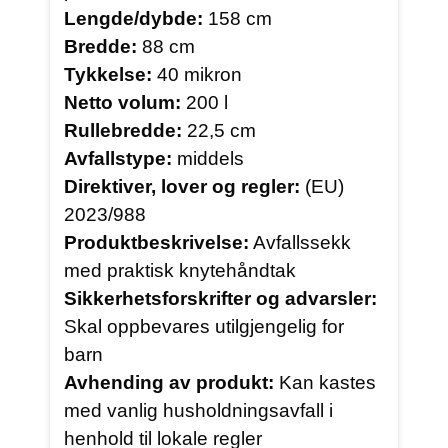
Lengde/dybde:
158 cm
Bredde:
88 cm
Tykkelse:
40 mikron
Netto volum:
200 l
Rullebredde:
22,5 cm
Avfallstype:
middels
Direktiver, lover og regler:
(EU)
2023/988
Produktbeskrivelse:
Avfallssekk
med praktisk knytehåndtak
Sikkerhetsforskrifter og advarsler:
Skal oppbevares utilgjengelig for
barn
Avhending av produkt:
Kan kastes
med vanlig husholdningsavfall i
henhold til lokale regler