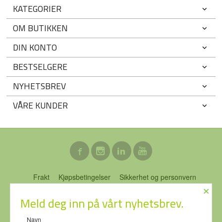
KATEGORIER
OM BUTIKKEN
DIN KONTO
BESTSELGERE
NYHETSBREV
VÅRE KUNDER
Frakt
Kjøpsbetingelser
Sikkerhet og personvern
×
Nyhetsbrev
Blogg
Ofte stilte spørsmål
Meld deg inn på vårt nyhetsbrev.
ECO-NOR AS Stubberudveien 76 3031 DRAMMEN Tlf.
46 74 64
Navn