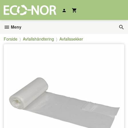
Gå
til
innholdet
Meny
Forside
Avfallshåndtering
Avfallssekker