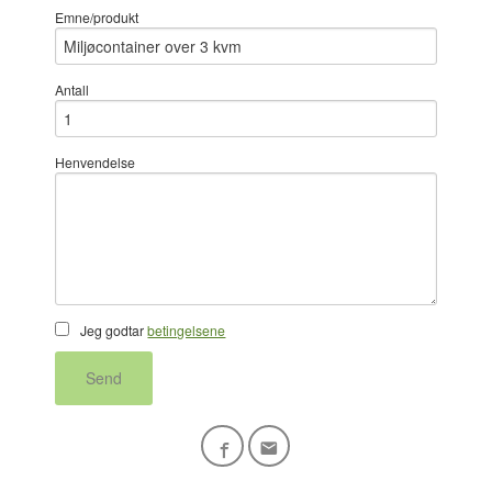
Emne/produkt
Antall
Henvendelse
Jeg godtar
betingelsene
Send