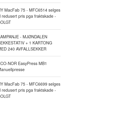
Y MacFab 75 - MFC6514 selges
il redusert pris pga fraktskade -
SOLGT
KAMPANJE - MJØNDALEN
EKKESTATIV + 1 KARTONG
ED 240 AVFALLSEKKER
CO-NOR EasyPress MB1
anuellpresse
Y MacFab 75 - MFC6699 selges
il redusert pris pga fraktskade -
SOLGT