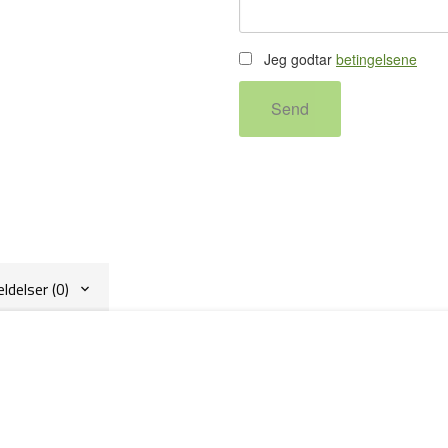
Jeg godtar
betingelsene
Send
delser (0)