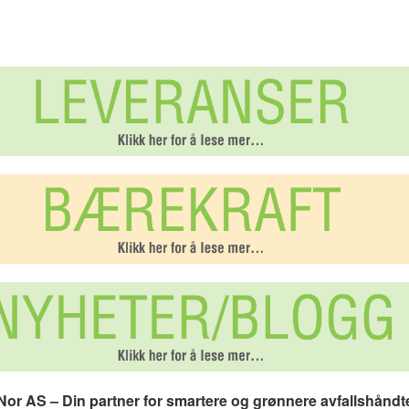
or AS – Din partner for smartere og grønnere avfallshåndt