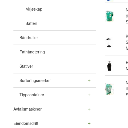
Miljøskap
N
t
Batteri
Båndruller
S
M
Fathåndtering
E
Stativer
M
Sorteringsmerker
N
t
Tippcontainer
Avfallsmaskiner
Eiendomsdrift