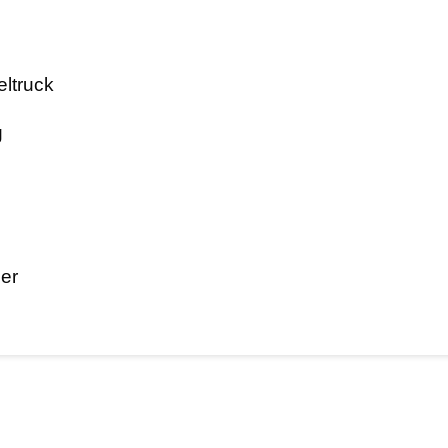
eltruck
g
er