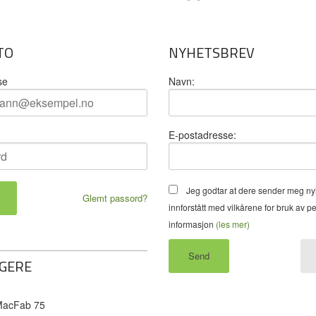
TO
NYHETSBREV
se
Navn:
E-postadresse:
Jeg godtar at dere sender meg ny
Glemt passord?
innforstått med vilkårene for bruk av p
informasjon
(les mer)
GERE
acFab 75