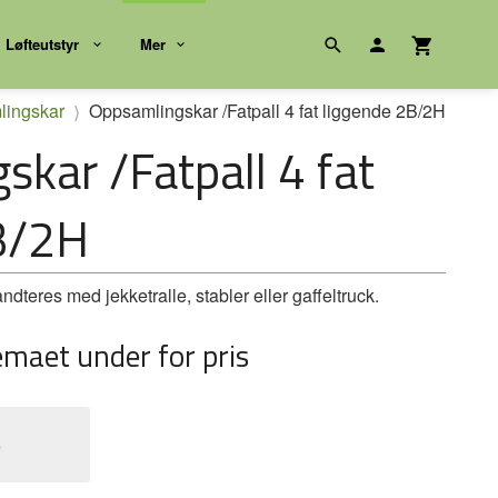
Løfteutstyr
Mer
ingskar
Oppsamlingskar /Fatpall 4 fat liggende 2B/2H
kar /Fatpall 4 fat
B/2H
Håndteres med jekketralle, stabler eller gaffeltruck.
emaet under for pris
e