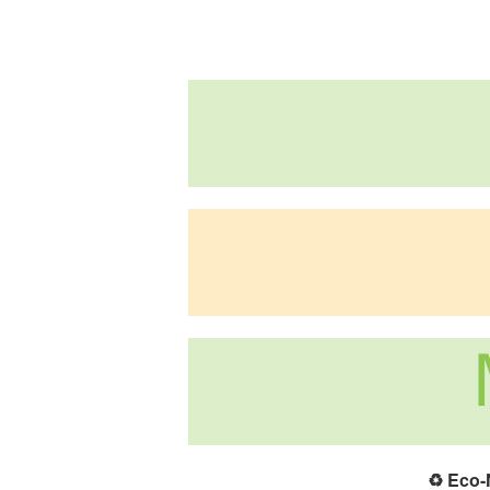
♻️
Eco-N