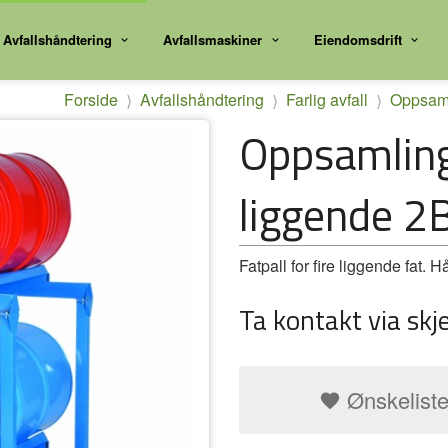
Avfallshåndtering
Avfallsmaskiner
Eiendomsdrift
Forside
Avfallshåndtering
Farlig avfall
Oppsaml
Oppsamlings
liggende 2
Fatpall for fire liggende fat. 
Ta kontakt via skj
Ønskelist