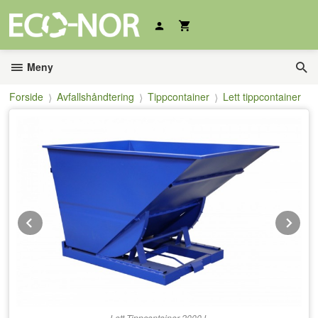
Gå
til
innholdet
Meny
Forside
Avfallshåndtering
Tippcontainer
Lett tippcontainer
Prev
Ne
Lett Tippcontainer 2000 L