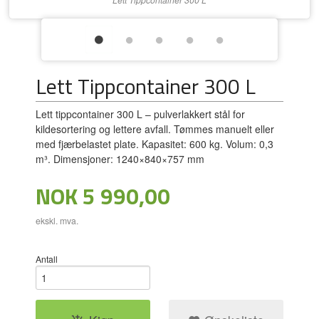
Lett Tippcontainer 300 L
Lett tippcontainer 300 L – pulverlakkert stål for
kildesortering og lettere avfall. Tømmes manuelt eller
med fjærbelastet plate. Kapasitet: 600 kg. Volum: 0,3
m³. Dimensjoner: 1240×840×757 mm
Pris
NOK
5 990,00
ekskl. mva.
Antall