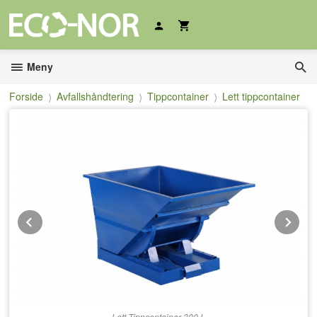
Gå
til
innholdet
Meny
Forside
Avfallshåndtering
Tippcontainer
Lett tippcontainer
Prev
Ne
Lett Tippcontainer 300 L