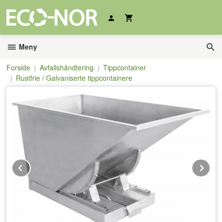
Gå
til
innholdet
Meny
Forside
Avfallshåndtering
Tippcontainer
Rustfrie / Galvaniserte tippcontainere
Prev
Ne