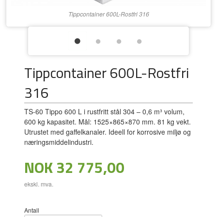
Tippcontainer 600L-Rostfri 316
Tippcontainer 600L-Rostfri
316
TS-60 Tippo 600 L i rustfritt stål 304 – 0,6 m³ volum,
600 kg kapasitet. Mål: 1525×865×870 mm. 81 kg vekt.
Utrustet med gaffelkanaler. Ideell for korrosive miljø og
næringsmiddelindustri.
Pris
NOK
32 775,00
ekskl. mva.
Antall