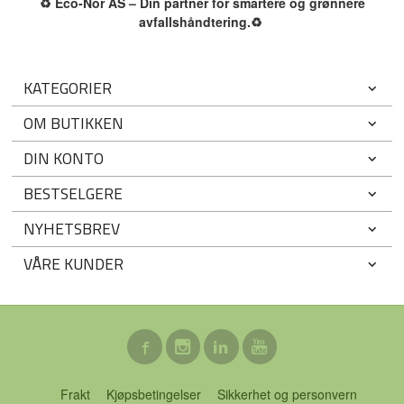
♻️
Eco-Nor AS – Din partner for smartere og grønnere
avfallshåndtering.
♻️
KATEGORIER
OM BUTIKKEN
DIN KONTO
BESTSELGERE
NYHETSBREV
VÅRE KUNDER
Frakt
Kjøpsbetingelser
Sikkerhet og personvern