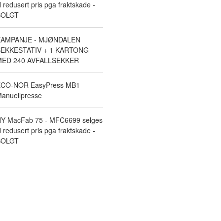
il redusert pris pga fraktskade -
SOLGT
KAMPANJE - MJØNDALEN
EKKESTATIV + 1 KARTONG
ED 240 AVFALLSEKKER
CO-NOR EasyPress MB1
anuellpresse
Y MacFab 75 - MFC6699 selges
il redusert pris pga fraktskade -
SOLGT