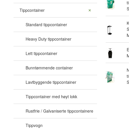
t
Tippcontainer
Standard tippcontainer
S
M
Heavy Duty tippcontainer
E
Lett tippcontainer
M
Bunntømmende container
N
t
Lavtbyggende tippcontainer
Tippcontainer med høyt lokk
Rustfrie / Galvaniserte tippcontainere
Tippvogn