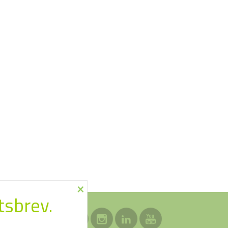
×
tsbrev.