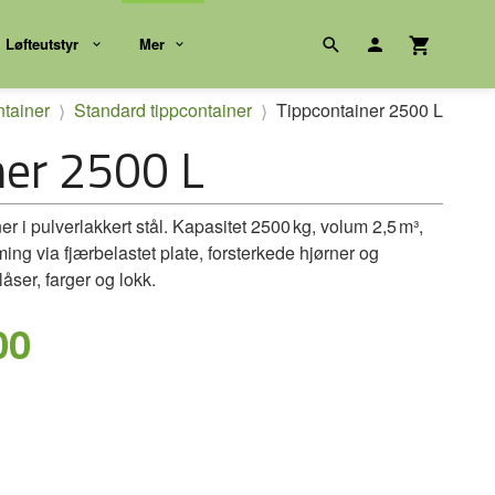
Løfteutstyr
Mer
tainer
Standard tippcontainer
Tippcontainer 2500 L
ner 2500 L
r i pulver­lakkert stål. Kapasitet 2500 kg, volum 2,5 m³,
ing via fjærbelastet plate, forsterkede hjørner og
åser, farger og lokk.
00