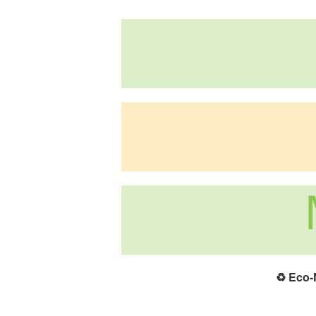
♻️
Eco-N