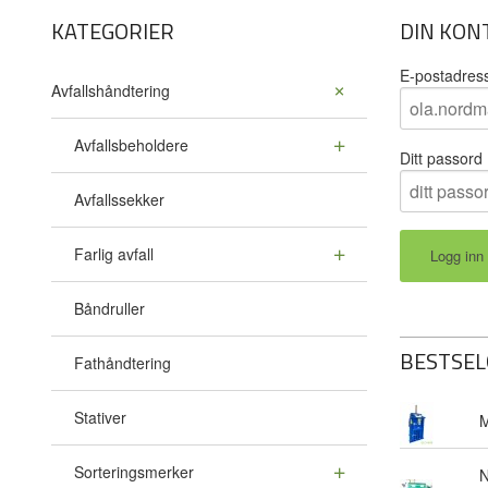
KATEGORIER
DIN KON
E-postadres
Avfallshåndtering
Avfallsbeholdere
Ditt passord
Avfallssekker
Farlig avfall
Båndruller
BESTSEL
Fathåndtering
Stativer
M
Sorteringsmerker
N