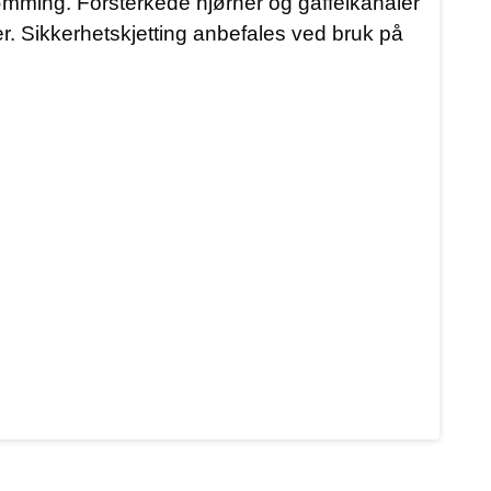
 tømming. Forsterkede hjørner og gaffelkanaler
r. Sikkerhetskjetting anbefales ved bruk på