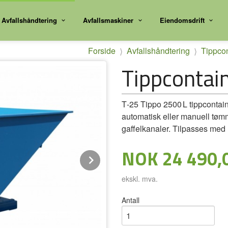
Avfallshåndtering
Avfallsmaskiner
Eiendomsdrift
Forside
Avfallshåndtering
Tippcon
Tippcontai
T‑25 Tippo 2500 L tippcontaine
automatisk eller manuell tømm
gaffelkanaler. Tilpasses med l
Pris
NOK
24 490,
Next
ekskl. mva.
Antall