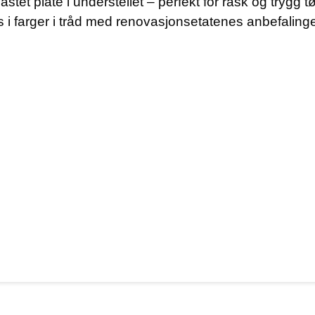
astet plate i understellet – perfekt for rask og trygg
 i farger i tråd med renovasjonsetatenes anbefalinge