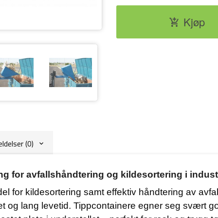
Tippcontainer 2500 L - 1
Kjøp
delser (0)
g for avfallshåndtering og kildesortering i indust
l for kildesortering samt effektiv håndtering av avfall
het og lang levetid. Tippcontainere egner seg svært g