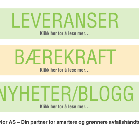
or AS – Din partner for smartere og grønnere avfallshåndt