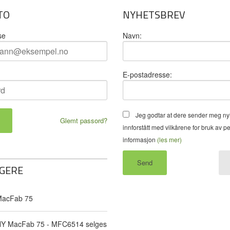
TO
NYHETSBREV
se
Navn:
E-postadresse:
Jeg godtar at dere sender meg ny
Glemt passord?
innforstått med vilkårene for bruk av p
informasjon
(les mer)
GERE
acFab 75
Y MacFab 75 - MFC6514 selges