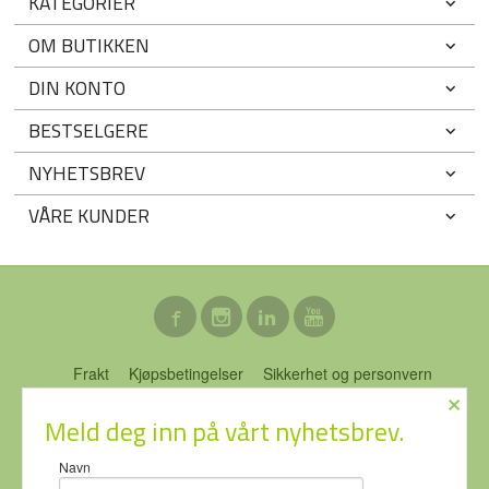
KATEGORIER
OM BUTIKKEN
DIN KONTO
BESTSELGERE
NYHETSBREV
VÅRE KUNDER
Frakt
Kjøpsbetingelser
Sikkerhet og personvern
×
Nyhetsbrev
Blogg
Ofte stilte spørsmål
Meld deg inn på vårt nyhetsbrev.
ECO-NOR AS Stubberudveien 76 3031 DRAMMEN Tlf.
46 74 64
Navn
64
- Foretaksregisteret 919637951