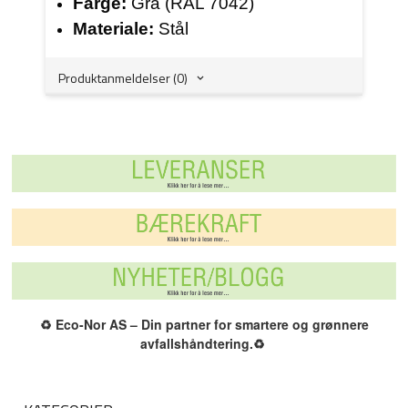
Farge:
Grå (RAL 7042)
Materiale:
Stål
Produktanmeldelser (0)
♻️
Eco-Nor AS – Din partner for smartere og grønnere
avfallshåndtering.
♻️