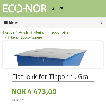
Gå
til
innholdet
Meny
Forside
Avfallshåndtering
Tippcontainer
Tilbehør tippcontainere
Flat lokk for Tippo 11, Grå
Pris
NOK
4 473,00
ekskl. mva.