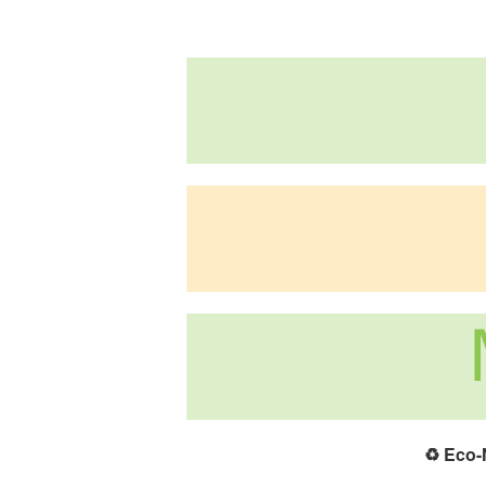
♻️
Eco-N