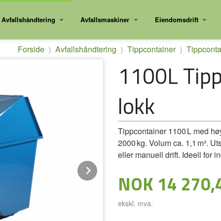
Avfallshåndtering
Avfallsmaskiner
Eiendomsdrift
Forside
Avfallshåndtering
Tippcontainer
Tippconta
1100L Tipp
lokk
Tippcontainer 1100 L med høyt
2000 kg. Volum ca. 1,1 m³. Ut
eller manuell drift. Ideell for i
Next
Pris
NOK
14 270,
ekskl. mva.