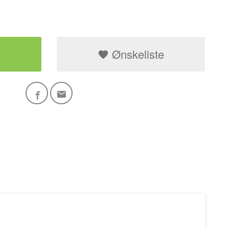
1100L Tippcontai
Ønskeliste