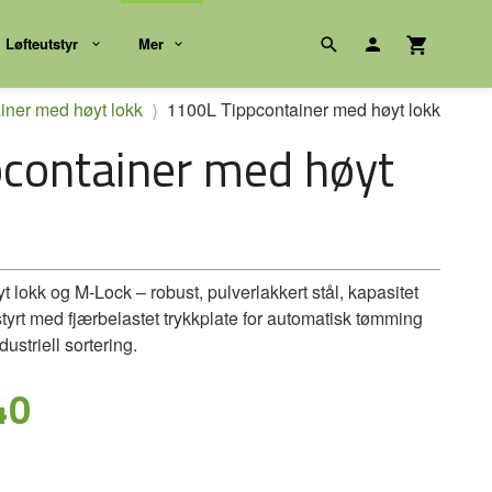
Løfteutstyr
Mer
iner med høyt lokk
1100L Tippcontainer med høyt lokk
container med høyt
 lokk og M‑Lock – robust, pulverlakkert stål, kapasitet
styrt med fjærbelastet trykkplate for automatisk tømming
ndustriell sortering.
40