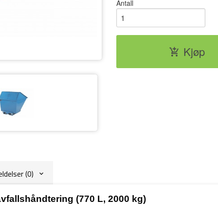
Antall
1100L Tippcontainer med høyt lokk - 1
Kjøp
delser (0)
avfallshåndtering (770 L, 2000 kg)