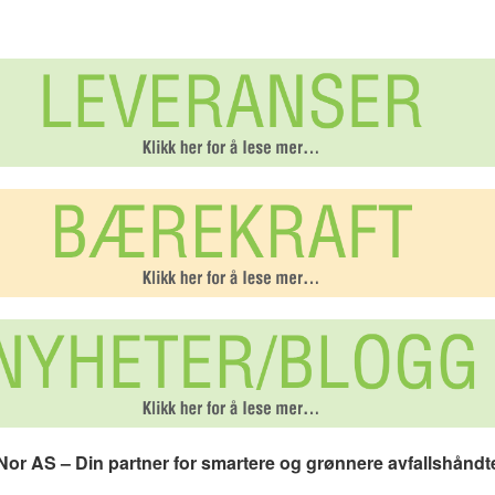
or AS – Din partner for smartere og grønnere avfallshåndt