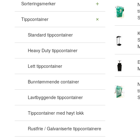
Sorteringsmerker
N
t
Tippcontainer
Standard tippcontainer
S
M
Heavy Duty tippcontainer
E
Lett tippcontainer
M
Bunntømmende container
N
t
Lavtbyggende tippcontainer
Tippcontainer med høyt lokk
Rustfrie / Galvaniserte tippcontainere