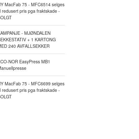
Y MacFab 75 - MFC6514 selges
il redusert pris pga fraktskade -
SOLGT
KAMPANJE - MJØNDALEN
EKKESTATIV + 1 KARTONG
ED 240 AVFALLSEKKER
CO-NOR EasyPress MB1
anuellpresse
Y MacFab 75 - MFC6699 selges
il redusert pris pga fraktskade -
SOLGT