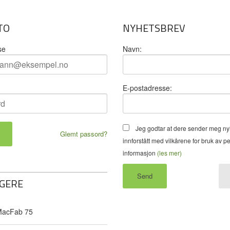
TO
NYHETSBREV
se
Navn:
E-postadresse:
Jeg godtar at dere sender meg ny
Glemt passord?
innforstått med vilkårene for bruk av p
informasjon
(les mer)
GERE
acFab 75