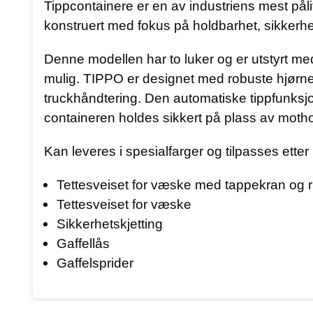
Tippcontainere er en av industriens mest påli
konstruert med fokus på holdbarhet, sikkerhet o
Denne modellen har to luker og er utstyrt m
mulig. TIPPO er designet med robuste hjørnefo
truckhåndtering. Den automatiske tippfunksjo
containeren holdes sikkert på plass av motho
Kan leveres i spesialfarger og tilpasses etter
Tettesveiset for væske med tappekran og r
Tettesveiset for væske
Sikkerhetskjetting
Gaffellås
Gaffelsprider