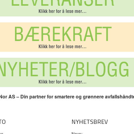
or AS – Din partner for smartere og grønnere avfallshåndt
TO
NYHETSBREV
se
Navn: