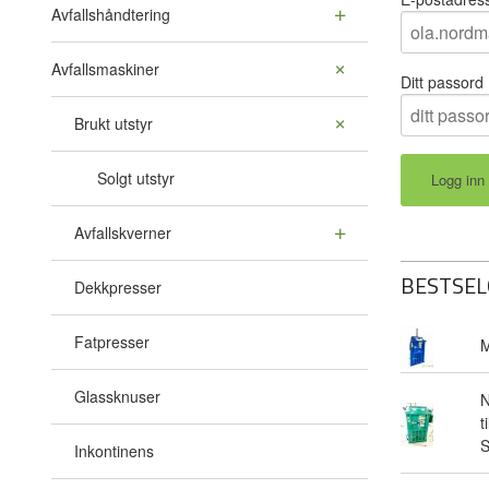
Avfallshåndtering
Avfallsmaskiner
Ditt passord
Brukt utstyr
Solgt utstyr
Avfallskverner
BESTSEL
Dekkpresser
Fatpresser
M
Glassknuser
N
t
Inkontinens