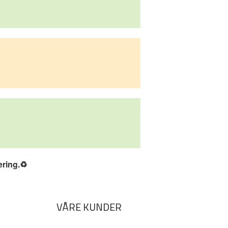
ering.
♻️
VÅRE KUNDER