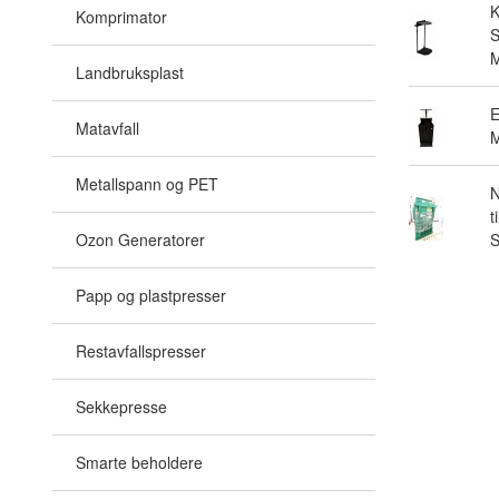
Komprimator
S
M
Landbruksplast
E
Matavfall
M
Metallspann og PET
N
t
Ozon Generatorer
Papp og plastpresser
Restavfallspresser
Sekkepresse
Smarte beholdere