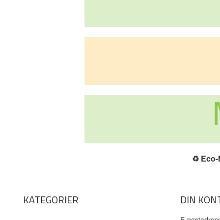
♻️
Eco-N
KATEGORIER
DIN KON
E-postadres