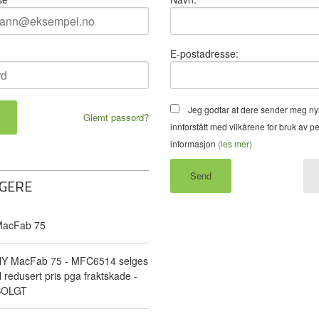
E-postadresse:
Jeg godtar at dere sender meg ny
Glemt passord?
innforstått med vilkårene for bruk av p
informasjon
(les mer)
GERE
acFab 75
Y MacFab 75 - MFC6514 selges
il redusert pris pga fraktskade -
SOLGT