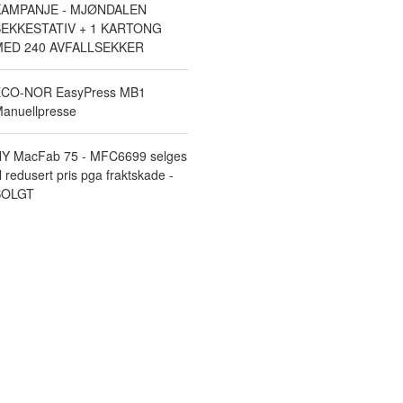
KAMPANJE - MJØNDALEN
EKKESTATIV + 1 KARTONG
ED 240 AVFALLSEKKER
CO-NOR EasyPress MB1
anuellpresse
Y MacFab 75 - MFC6699 selges
il redusert pris pga fraktskade -
SOLGT