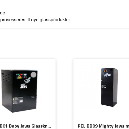
åde
prosesseres til nye glassprodukter
PEL BB01 Baby Jaws Glassknuser