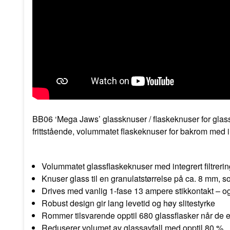
BB06 ‘Mega Jaws’
glassknuser / flaskeknuser for glas
frittstående, volummatet flaskeknuser for bakrom med in
Volummatet glassflaskeknuser med integrert filtreri
Knuser glass til en granulatstørrelse på ca. 8 mm, s
Drives med vanlig 1-fase 13 ampere stikkontakt – ogs
Robust design gir lang levetid og høy slitestyrke
Rommer tilsvarende opptil 680 glassflasker når de e
Reduserer volumet av glassavfall med opptil 80 %