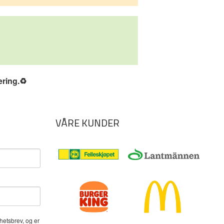
ering.
♻️
VÅRE KUNDER
hetsbrev, og er