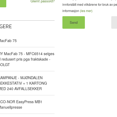
Glemt passord?
innforstått med vilkårene for bruk av p
informasjon
(les mer)
GERE
acFab 75
Y MacFab 75 - MFC6514 selges
il redusert pris pga fraktskade -
SOLGT
KAMPANJE - MJØNDALEN
EKKESTATIV + 1 KARTONG
ED 240 AVFALLSEKKER
CO-NOR EasyPress MB1
anuellpresse