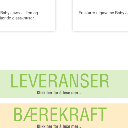
Baby Jaws - Liten og
En større utgave av Baby 
egående glassknuser