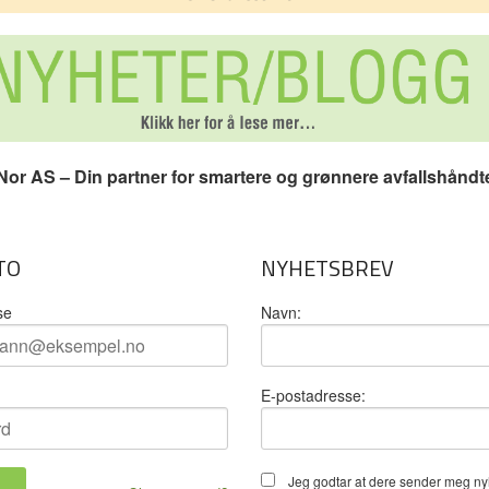
or AS – Din partner for smartere og grønnere avfallshåndt
TO
NYHETSBREV
se
Navn:
E-postadresse:
Jeg godtar at dere sender meg ny