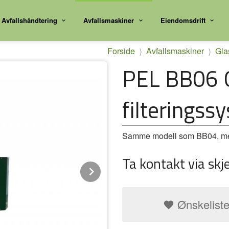
Avfallshåndtering
Avfallsmaskiner
Eiendomsdrift
Forside
Avfallsmaskiner
Gla
PEL BB06 
filteringss
Samme modell som BB04, men 
Ta kontakt via skj
Next
Ønskelist