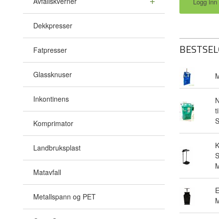
Avfallskverner
Dekkpresser
BESTSEL
Fatpresser
Glassknuser
M
Inkontinens
N
t
Komprimator
Landbruksplast
S
M
Matavfall
E
Metallspann og PET
M