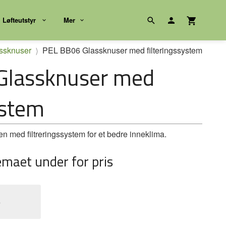
Løfteutstyr
Mer
ssknuser
PEL BB06 Glassknuser med filteringssystem
Glassknuser med
ystem
med filtreringssystem for et bedre inneklima.
emaet under for pris
e