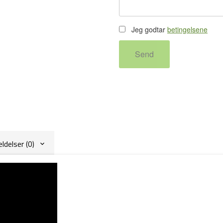
Jeg godtar
betingelsene
Send
delser (0)