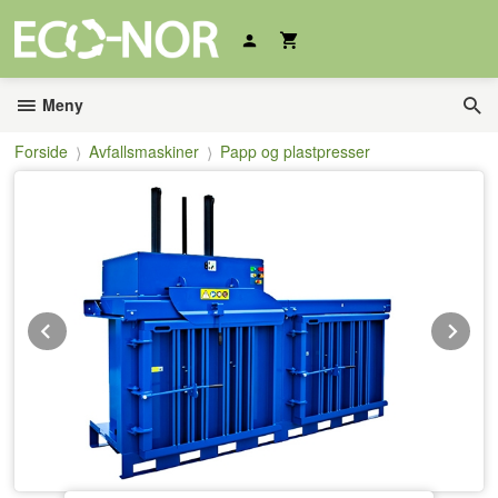
Gå
til
innholdet
Meny
Forside
Avfallsmaskiner
Papp og plastpresser
Prev
Ne