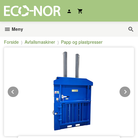
Gå
til
innholdet
Meny
Forside
Avfallsmaskiner
Papp og plastpresser
Prev
Ne