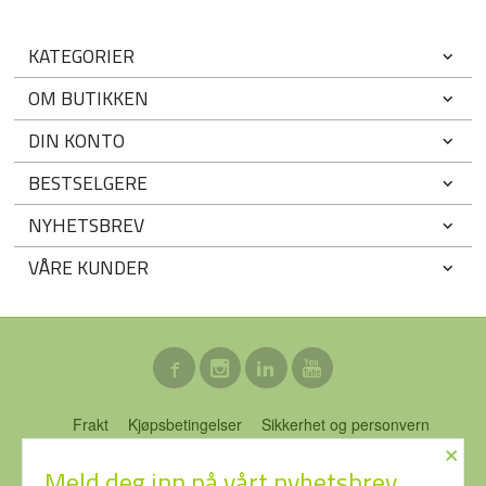
KATEGORIER
OM BUTIKKEN
DIN KONTO
BESTSELGERE
NYHETSBREV
VÅRE KUNDER
Frakt
Kjøpsbetingelser
Sikkerhet og personvern
×
Nyhetsbrev
Blogg
Ofte stilte spørsmål
Meld deg inn på vårt nyhetsbrev.