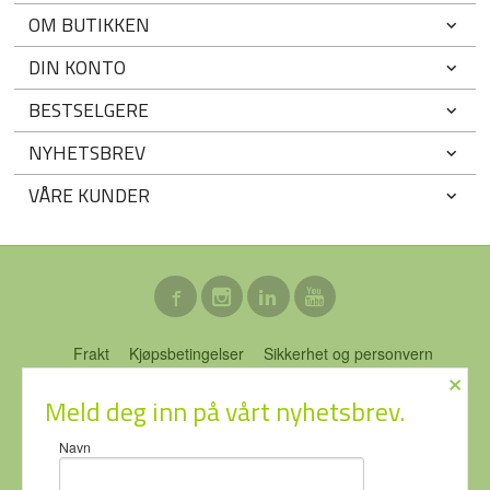
OM BUTIKKEN
DIN KONTO
BESTSELGERE
NYHETSBREV
VÅRE KUNDER
Frakt
Kjøpsbetingelser
Sikkerhet og personvern
×
Nyhetsbrev
Blogg
Ofte stilte spørsmål
Meld deg inn på vårt nyhetsbrev.
ECO-NOR AS Stubberudveien 76 3031 DRAMMEN Tlf.
46 74 64
Navn
64
- Foretaksregisteret 919637951