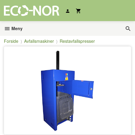
Gå
til
innholdet
Meny
Forside
Avfallsmaskiner
Restavfallspresser