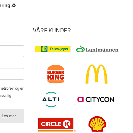
ering.
♻️
VÅRE KUNDER
hetsbrev, og er
ersonlig
Les mer