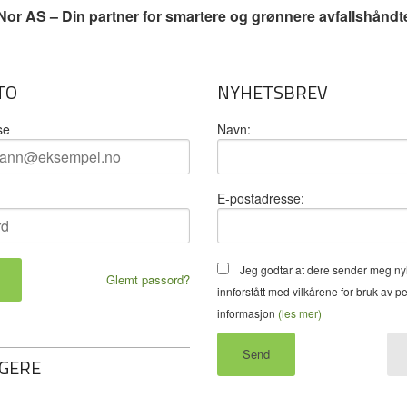
or AS – Din partner for smartere og grønnere avfallshåndt
TO
NYHETSBREV
se
Navn:
E-postadresse:
Jeg godtar at dere sender meg ny
Glemt passord?
innforstått med vilkårene for bruk av p
informasjon
(les mer)
GERE