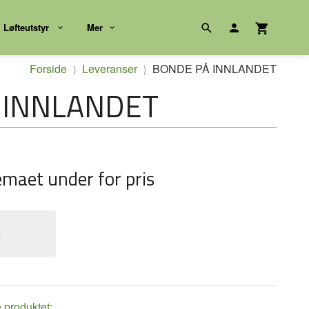
Løfteutstyr
Mer
Forside
Leveranser
BONDE PÅ INNLANDET
 INNLANDET
emaet under for pris
e
e produktet: