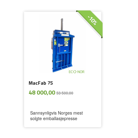
-10%
MacFab 75
ekskl.
Tilbud
48 000,00
53 500,00
mva.
Sannsynligvis Norges mest
solgte emballasjepresse