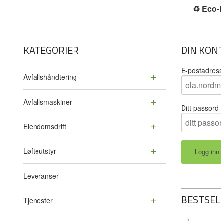
♻️
Eco-N
KATEGORIER
DIN KON
E-postadres
Avfallshåndtering
Avfallsmaskiner
Ditt passord
Eiendomsdrift
Løfteutstyr
Leveranser
BESTSEL
Tjenester