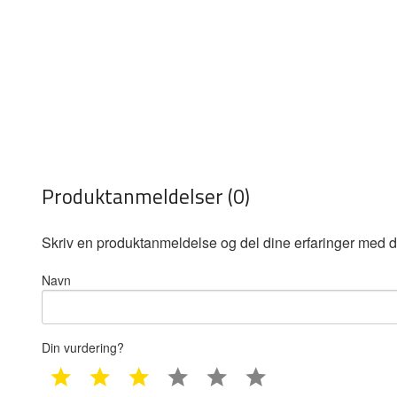
Produktanmeldelser (0)
Skriv en produktanmeldelse og del dine erfaringer med d
Navn
Din vurdering?
1 star
2 star
3 star
4 star
5 star
6 star