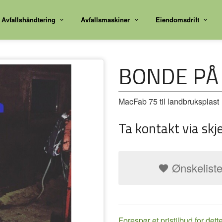
Avfallshåndtering
Avfallsmaskiner
Eiendomsdrift
BONDE PÅ
MacFab 75 til landbruksplast
Ta kontakt via skj
Ønskelist
Forespør et pristilbud for dett