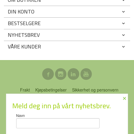
DIN KONTO
BESTSELGERE
NYHETSBREV
VÅRE KUNDER
Frakt
Kjøpsbetingelser
Sikkerhet og personvern
×
Nyhetsbrev
Blogg
Ofte stilte spørsmål
Meld deg inn på vårt nyhetsbrev.
ECO-NOR AS Stubberudveien 76 3031 DRAMMEN Tlf.
46 74 64
Navn
64
- Foretaksregisteret 919637951
Vår nettbutikk bruker cookies slik at