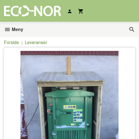
Gå
til
innholdet
Meny
Forside
Leveranser