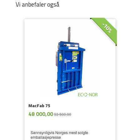
Vi anbefaler også
-10%
MacFab 75
ekskl.
Tilbud
48 000,00
53 500,00
mva.
Sannsynligvis Norges mest solgte
emballasjepresse