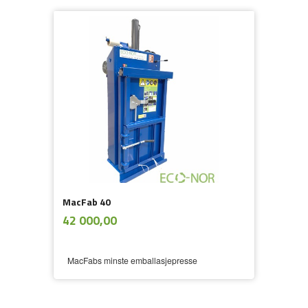
MacFab 40
ekskl.
Pris
42 000,00
mva.
MacFabs minste emballasjepresse