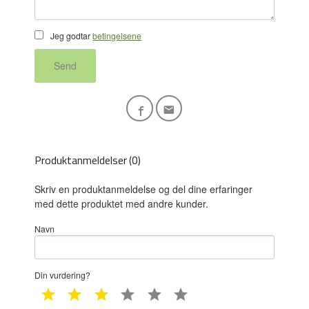
Jeg godtar
betingelsene
Send
Produktanmeldelser (0)
Skriv en produktanmeldelse og del dine erfaringer
med dette produktet med andre kunder.
Navn
Din vurdering?
1 star
2 star
3 star
4 star
5 star
6 star