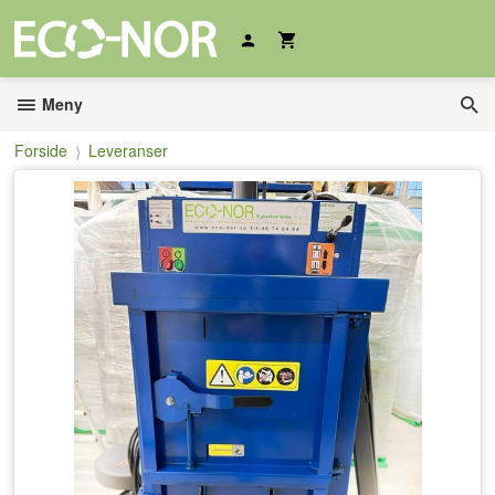
Gå
til
innholdet
Meny
Forside
Leveranser