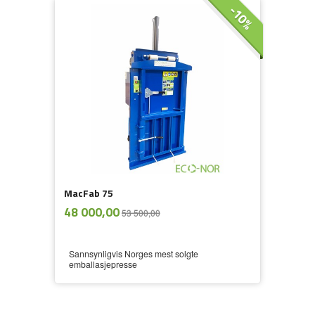
-10%
MacFab 75
ekskl.
Tilbud
48 000,00
53 500,00
mva.
Sannsynligvis Norges mest solgte
emballasjepresse