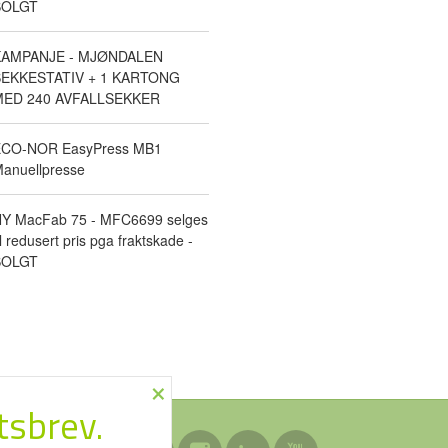
SOLGT
KAMPANJE - MJØNDALEN
EKKESTATIV + 1 KARTONG
ED 240 AVFALLSEKKER
CO-NOR EasyPress MB1
anuellpresse
Y MacFab 75 - MFC6699 selges
il redusert pris pga fraktskade -
SOLGT
×
tsbrev.