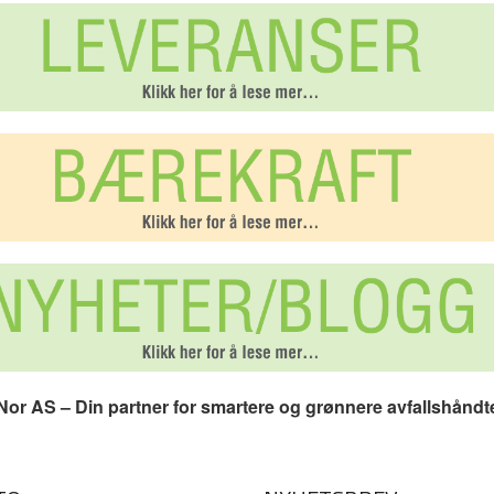
or AS – Din partner for smartere og grønnere avfallshåndt