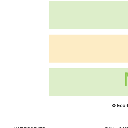
♻️
Eco-N