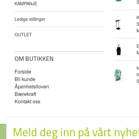
KAMPANJE
Ledige stillinger
S
M
OUTLET
E
M
OM BUTIKKEN
N
Forside
t
Bli kunde
Åpenhetslloven
Bærekraft
Kontakt oss
Meld deg inn på vårt nyhe