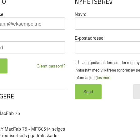
TO
NYHETSBREV
se
Navn:
E-postadresse:
Jeg godtar at dere sender meg ny
Glemt passord?
innforstått med vilkårene for bruk av p
informasjon
(les mer)
GERE
acFab 75
Y MacFab 75 - MFC6514 selges
il redusert pris pga fraktskade -