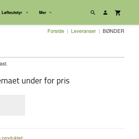
Løfteutstyr
Mer
Forside
Leveranser
BØNDER
ast.
emaet under for pris
e
e produktet: