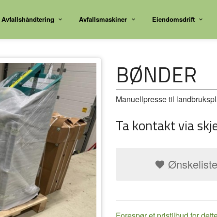
Avfallshåndtering
Avfallsmaskiner
Eiendomsdrift
BØNDER
Manuellpresse til landbrukspl
Ta kontakt via skj
Ønskelist
Forespør et pristilbud for dett