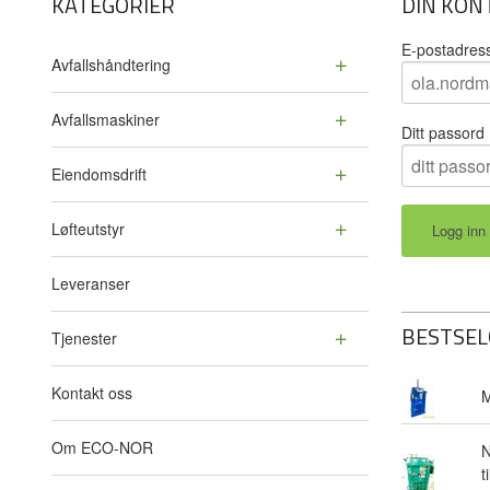
KATEGORIER
DIN KON
E-postadres
Avfallshåndtering
Avfallsmaskiner
Ditt passord
Eiendomsdrift
Løfteutstyr
Leveranser
BESTSEL
Tjenester
Kontakt oss
M
Om ECO-NOR
N
t