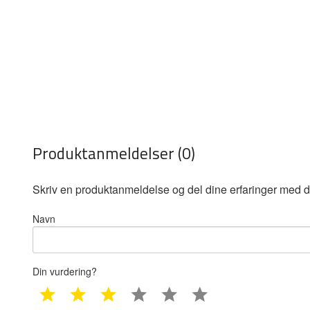
Produktanmeldelser (0)
Skriv en produktanmeldelse og del dine erfaringer med d
Navn
Din vurdering?
1 star
2 star
3 star
4 star
5 star
6 star