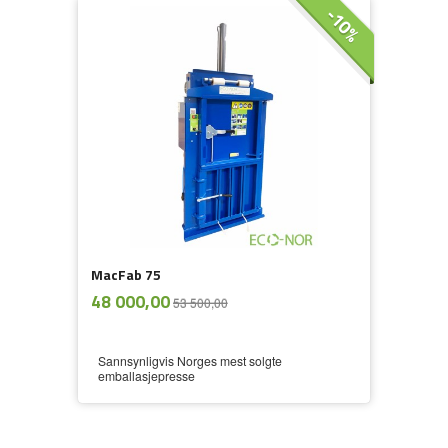
-10%
MacFab 75
ekskl.
Tilbud
48 000,00
53 500,00
mva.
Sannsynligvis Norges mest solgte
emballasjepresse