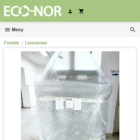
Gå
til
innholdet
Meny
Forside
Leveranser