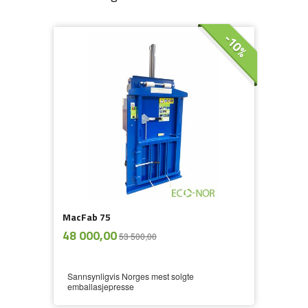
-10%
MacFab 75
ekskl.
Tilbud
48 000,00
53 500,00
mva.
Sannsynligvis Norges mest solgte
emballasjepresse