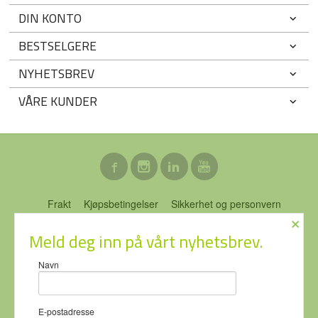
DIN KONTO
BESTSELGERE
NYHETSBREV
VÅRE KUNDER
Frakt
Kjøpsbetingelser
Sikkerhet og personvern
×
Nyhetsbrev
Blogg
Ofte stilte spørsmål
Meld deg inn på vårt nyhetsbrev.
ECO-NOR AS Stubberudveien 76 3031 DRAMMEN Tlf.
46 74 64
Navn
64
- Foretaksregisteret 919637951
Vår nettbutikk bruker cookies slik at
E-postadresse