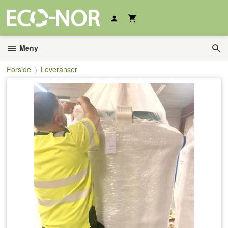
Gå
til
innholdet
Meny
Forside
Leveranser