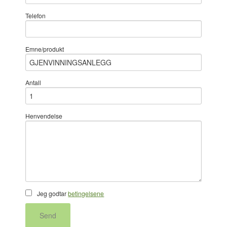
Telefon
Emne/produkt
Antall
Henvendelse
Jeg godtar
betingelsene
Send