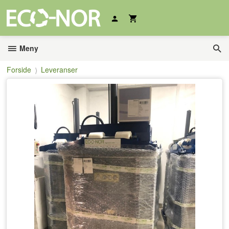
Gå
til
innholdet
Meny
Forside
Leveranser