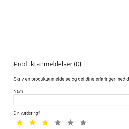
Produktanmeldelser (0)
Skriv en produktanmeldelse og del dine erfaringer med d
Navn
Din vurdering?
1 star
2 star
3 star
4 star
5 star
6 star