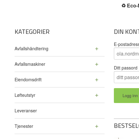
♻️
Eco-N
KATEGORIER
DIN KON
E-postadres
Avfallshåndtering
Avfallsmaskiner
Ditt passord
Eiendomsdrift
Løfteutstyr
Leveranser
BESTSEL
Tjenester