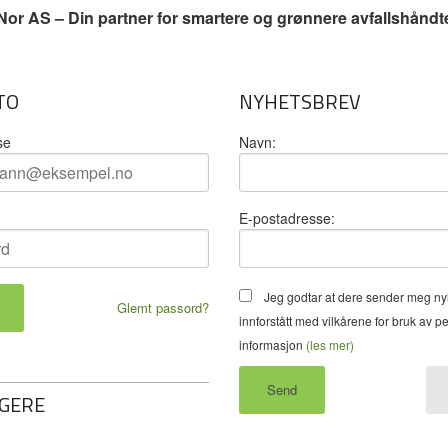
or AS – Din partner for smartere og grønnere avfallshåndt
TO
NYHETSBREV
se
Navn:
E-postadresse:
Jeg godtar at dere sender meg ny
Glemt passord?
innforstått med vilkårene for bruk av p
informasjon
(les mer)
GERE