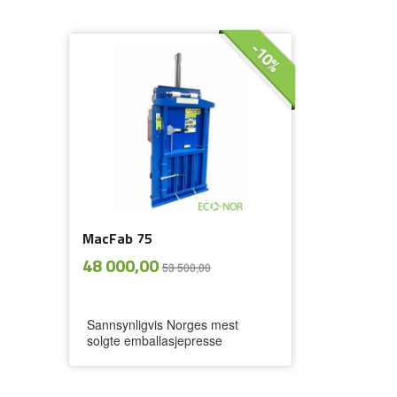
-10%
MacFab 75
ekskl.
Tilbud
48 000,00
53 500,00
mva.
Sannsynligvis Norges mest
solgte emballasjepresse