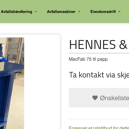
Avfallshåndtering
Avfallsmaskiner
Eiendomsdrift
HENNES &
MacFab 75 til papp
Ta kontakt via skj
Ønskelist
Forespør et pristilbud for dett