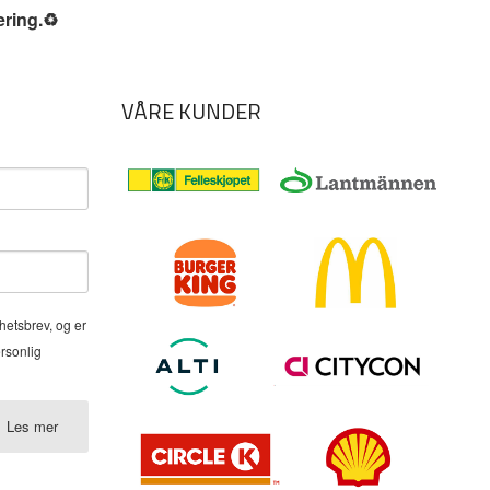
ering.
♻️
VÅRE KUNDER
hetsbrev, og er
ersonlig
Les mer