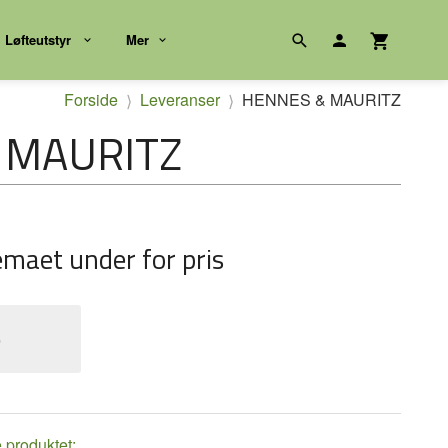
Løfteutstyr
Mer
Forside
Leveranser
HENNES & MAURITZ
 MAURITZ
emaet under for pris
e
e produktet: