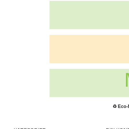
♻️
Eco-N