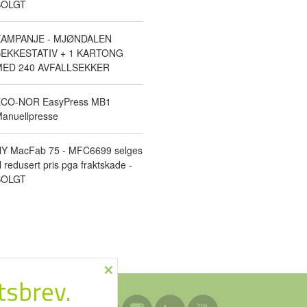
SOLGT
KAMPANJE - MJØNDALEN
EKKESTATIV + 1 KARTONG
ED 240 AVFALLSEKKER
CO-NOR EasyPress MB1
anuellpresse
Y MacFab 75 - MFC6699 selges
il redusert pris pga fraktskade -
SOLGT
×
tsbrev.