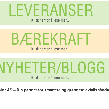
or AS – Din partner for smartere og grønnere avfallshåndt