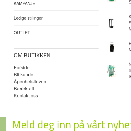
KAMPANJE
Ledige stillinger
S
M
OUTLET
E
M
OM BUTIKKEN
N
Forside
t
Bli kunde
Åpenhetslloven
Bærekraft
Kontakt oss
Meld deg inn på vårt nyhe