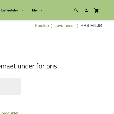
Løfteutstyr
Mer
Forside
Leveranser
HRS MILJØ
emaet under for pris
e
e produktet: