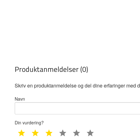
Produktanmeldelser (0)
Skriv en produktanmeldelse og del dine erfaringer med d
Navn
Din vurdering?
1 star
2 star
3 star
4 star
5 star
6 star