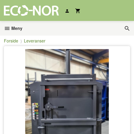
Gå
til
innholdet
Meny
Forside
Leveranser