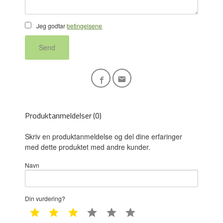
Jeg godtar
betingelsene
Send
Produktanmeldelser (0)
Skriv en produktanmeldelse og del dine erfaringer
med dette produktet med andre kunder.
Navn
Din vurdering?
1 star
2 star
3 star
4 star
5 star
6 star