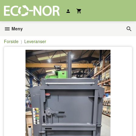
Gå
til
innholdet
Meny
Forside
Leveranser