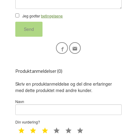
Jeg godtar
betingelsene
Send
Produktanmeldelser (0)
Skriv en produktanmeldelse og del dine erfaringer
med dette produktet med andre kunder.
Navn
Din vurdering?
1 star
2 star
3 star
4 star
5 star
6 star