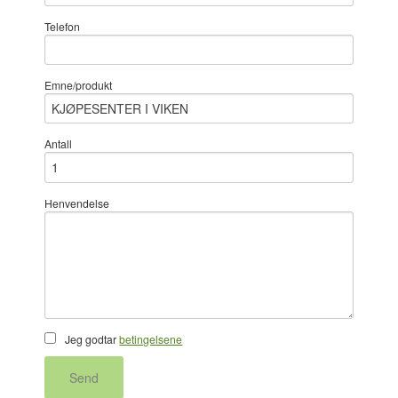
Telefon
Emne/produkt
Antall
Henvendelse
Jeg godtar
betingelsene
Send