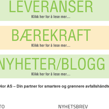
or AS – Din partner for smartere og grønnere avfallshåndt
TO
NYHETSBREV