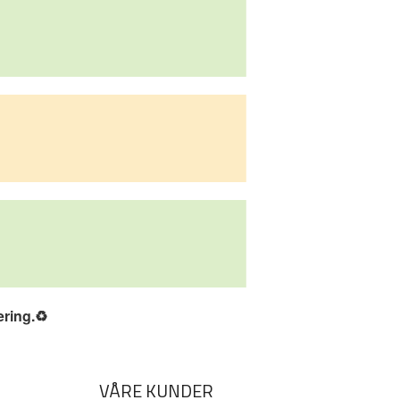
ering.
♻️
VÅRE KUNDER