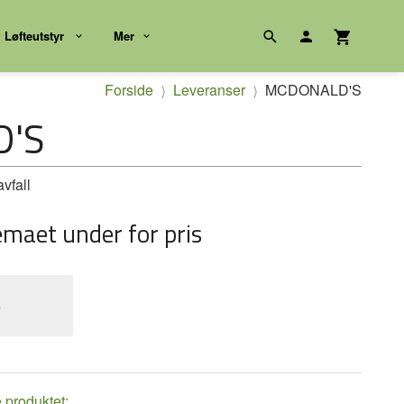
Løfteutstyr
Mer
Forside
Leveranser
MCDONALD'S
'S
vfall
emaet under for pris
e
e produktet: