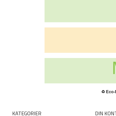
♻️
Eco-N
KATEGORIER
DIN KON