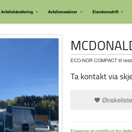
Avfallshåndtering
Avfallsmaskiner
Eiendomsdrift
MCDONALD
ECO-NOR COMPACT til resta
Ta kontakt via skj
Ønskelist
Forespør et pristilbud for dett