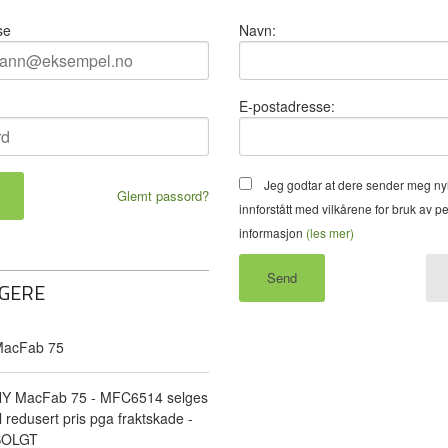
se
Navn:
E-postadresse:
Jeg godtar at dere sender meg ny
Glemt passord?
innforstått med vilkårene for bruk av p
informasjon
(les mer)
GERE
acFab 75
Y MacFab 75 - MFC6514 selges
il redusert pris pga fraktskade -
SOLGT