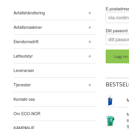
E-postadres
Avfallshåndtering
Avfallsmaskiner
Ditt passord
Eiendomsdrift
Løfteutstyr
Leveranser
BESTSEL
Tjenester
Kontakt oss
M
Om ECO-NOR
N
t
KAMPANJE