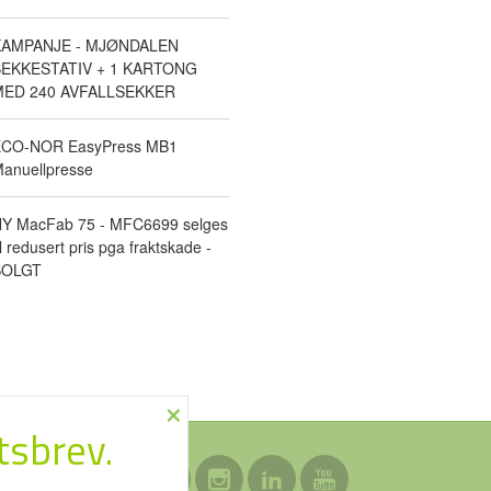
KAMPANJE - MJØNDALEN
EKKESTATIV + 1 KARTONG
ED 240 AVFALLSEKKER
CO-NOR EasyPress MB1
anuellpresse
Y MacFab 75 - MFC6699 selges
il redusert pris pga fraktskade -
SOLGT
×
tsbrev.