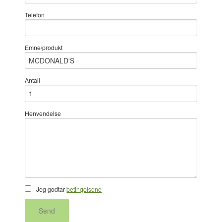
Telefon
Emne/produkt
Antall
Henvendelse
Jeg godtar
betingelsene
Send