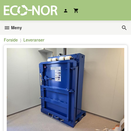
Gå
til
innholdet
Meny
Forside
Leveranser