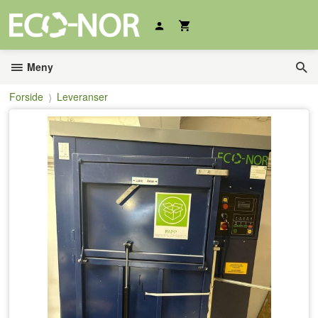
Gå
til
innholdet
Meny
Forside
Leveranser