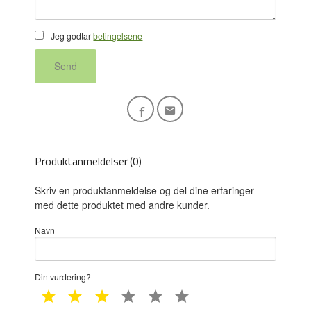
Jeg godtar
betingelsene
Send
Produktanmeldelser (0)
Skriv en produktanmeldelse og del dine erfaringer
med dette produktet med andre kunder.
Navn
Din vurdering?
1 star
2 star
3 star
4 star
5 star
6 star