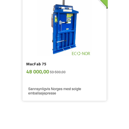
MacFab 75
ekskl.
Tilbud
48 000,00
53 500,00
mva.
Sannsynligvis Norges mest solgte
emballasjepresse