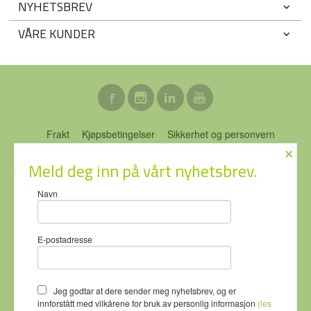
NYHETSBREV
VÅRE KUNDER
Frakt
Kjøpsbetingelser
Sikkerhet og personvern
×
Nyhetsbrev
Blogg
Ofte stilte spørsmål
Meld deg inn på vårt nyhetsbrev.
ECO-NOR AS Stubberudveien 76 3031 DRAMMEN Tlf.
46 74 64
Navn
64
- Foretaksregisteret 919637951
Vår nettbutikk bruker cookies slik at
E-postadresse
du får en bedre kjøpsopplevelse og
vi kan yte deg bedre service. Vi
bruker cookies hovedsaklig til å
lagre innloggingsdetaljer og huske
Jeg godtar at dere sender meg nyhetsbrev, og er
hva du har puttet i handlekurven
innforstått med vilkårene for bruk av personlig informasjon
(les