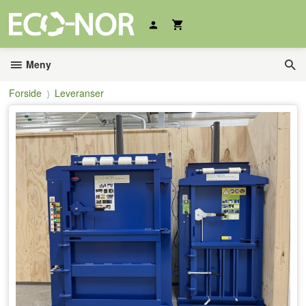
Gå
til
innholdet
Meny
Forside
Leveranser