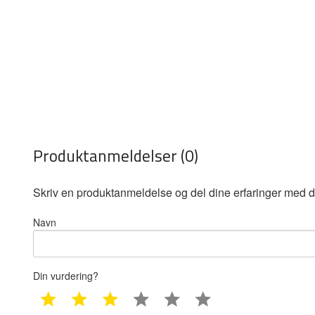
Produktanmeldelser (0)
Skriv en produktanmeldelse og del dine erfaringer med d
Navn
Din vurdering?
1 star
2 star
3 star
4 star
5 star
6 star