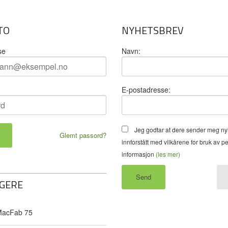
TO
NYHETSBREV
se
Navn:
E-postadresse:
Jeg godtar at dere sender meg ny
Glemt passord?
innforstått med vilkårene for bruk av p
informasjon
(les mer)
GERE
acFab 75