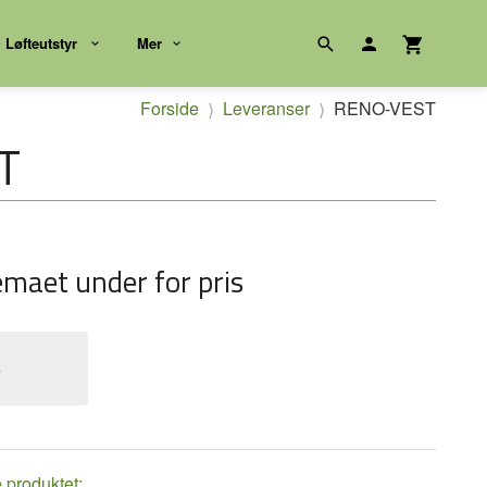
Løfteutstyr
Mer
Forside
Leveranser
RENO-VEST
T
emaet under for pris
e
e produktet: