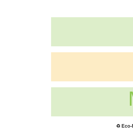
♻️
Eco-N