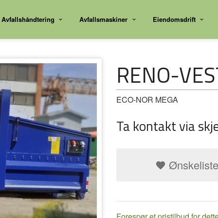
Avfallshåndtering
Avfallsmaskiner
Eiendomsdrift
RENO-VES
ECO-NOR MEGA
Ta kontakt via skj
Ønskelist
Forespør et pristilbud for dett