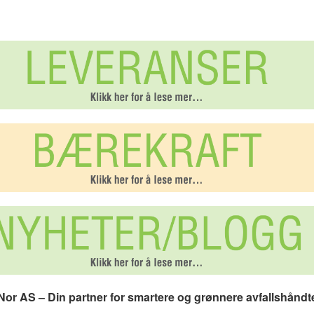
or AS – Din partner for smartere og grønnere avfallshåndt