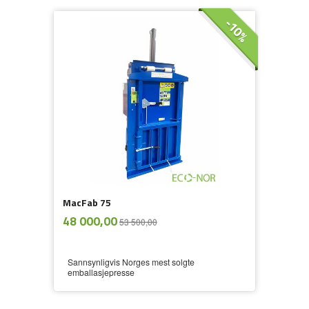
-10%
MacFab 75
ekskl.
Tilbud
48 000,00
53 500,00
mva.
Sannsynligvis Norges mest solgte
emballasjepresse