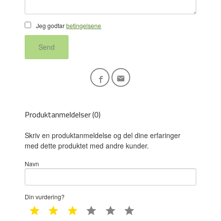
Jeg godtar
betingelsene
Send
Produktanmeldelser (0)
Skriv en produktanmeldelse og del dine erfaringer
med dette produktet med andre kunder.
Navn
Din vurdering?
1 star
2 star
3 star
4 star
5 star
6 star