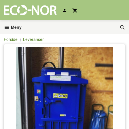
Gå
til
innholdet
Meny
Forside
Leveranser