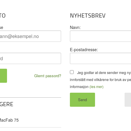
TO
NYHETSBREV
se
Navn:
E-postadresse:
Jeg godtar at dere sender meg ny
Glemt passord?
innforstått med vilkårene for bruk av p
informasjon
(les mer)
GERE
acFab 75