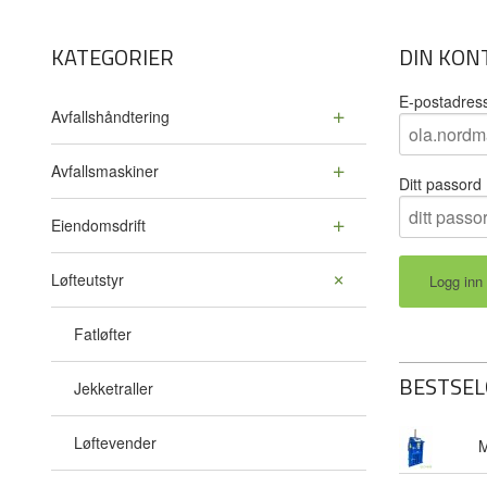
KATEGORIER
DIN KON
E-postadres
Avfallshåndtering
Avfallsmaskiner
Ditt passord
Eiendomsdrift
Løfteutstyr
Fatløfter
BESTSEL
Jekketraller
Løftevender
M