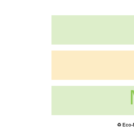
♻️
Eco-N