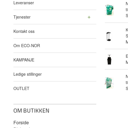
Leveranser
N
t
Tjenester
Kontakt oss
S
M
Om ECO-NOR
E
KAMPANJE
M
Ledige stillinger
N
t
OUTLET
OM BUTIKKEN
Forside