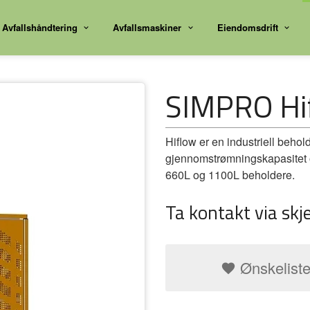
Avfallshåndtering
Avfallsmaskiner
Eiendomsdrift
SIMPRO Hi
Hiflow er en industriell behol
gjennomstrømningskapasitet 
660L og 1100L beholdere.
Ta kontakt via skj
Ønskelist