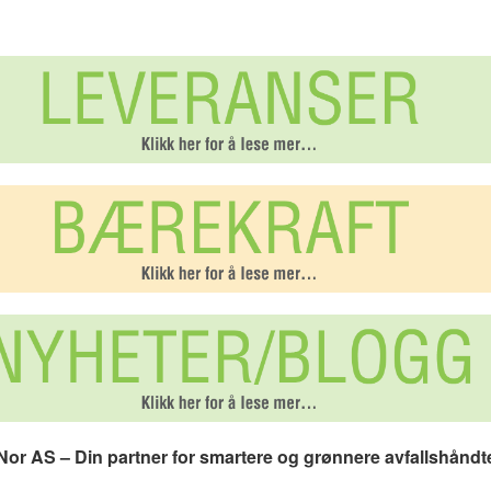
or AS – Din partner for smartere og grønnere avfallshåndt