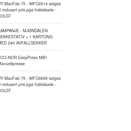
Y MacFab 75 - MFC6514 selges
il redusert pris pga fraktskade -
SOLGT
KAMPANJE - MJØNDALEN
EKKESTATIV + 1 KARTONG
ED 240 AVFALLSEKKER
CO-NOR EasyPress MB1
anuellpresse
Y MacFab 75 - MFC6699 selges
il redusert pris pga fraktskade -
SOLGT