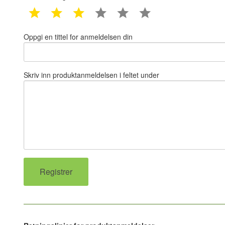
1 star
2 star
3 star
4 star
5 star
6 star
Oppgi en tittel for anmeldelsen din
Skriv inn produktanmeldelsen i feltet under