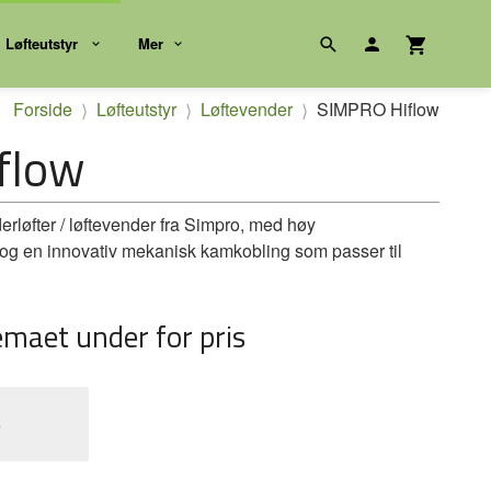
Løfteutstyr
Mer
Forside
Løfteutstyr
Løftevender
SIMPRO Hiflow
flow
derløfter / løftevender fra Simpro, med høy
og en innovativ mekanisk kamkobling som passer til
emaet under for pris
e