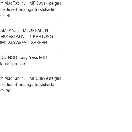
Y MacFab 75 - MFC6514 selges
il redusert pris pga fraktskade -
SOLGT
KAMPANJE - MJØNDALEN
EKKESTATIV + 1 KARTONG
ED 240 AVFALLSEKKER
CO-NOR EasyPress MB1
anuellpresse
Y MacFab 75 - MFC6699 selges
il redusert pris pga fraktskade -
SOLGT