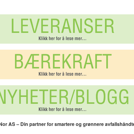
or AS – Din partner for smartere og grønnere avfallshåndt