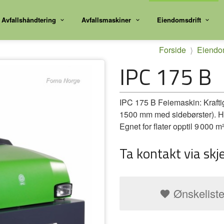
Avfallshåndtering
Avfallsmaskiner
Eiendomsdrift
Forside
Eiendom
IPC 175 B
IPC 175 B Feiemaskin: Krafti
1500 mm med sidebørster). Hydr
Egnet for flater opptil 9 000 m²
Ta kontakt via skj
Ønskelist