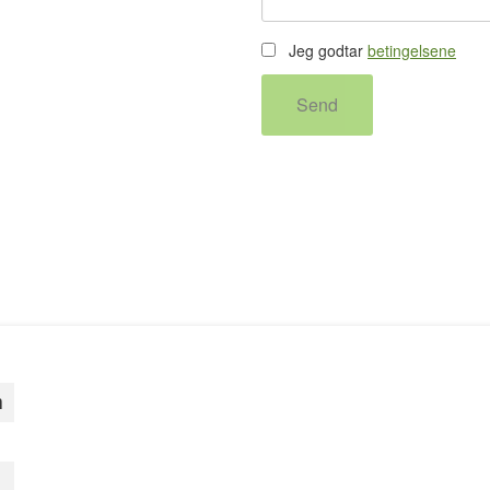
Jeg godtar
betingelsene
Send
m