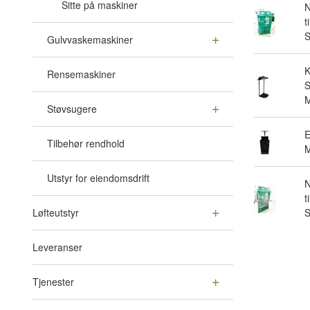
Sitte på maskiner
N
t
Gulvvaskemaskiner
Rensemaskiner
S
M
Støvsugere
E
Tilbehør rendhold
M
Utstyr for eiendomsdrift
N
t
Løfteutstyr
Leveranser
Tjenester