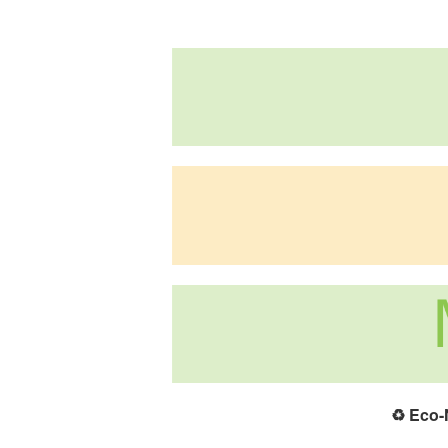
♻️
Eco-N