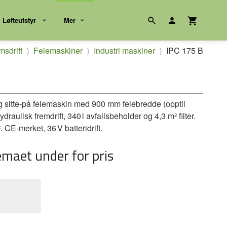
Løfteutstyr
Mer
sdrift
Feiemaskiner
Industri maskiner
IPC 175 B
g sitte-på feiemaskin med 900 mm feiebredde (opptil
aulisk fremdrift, 340 l avfallsbeholder og 4,3 m² filter.
. CE-merket, 36 V batteridrift.
emaet under for pris
e