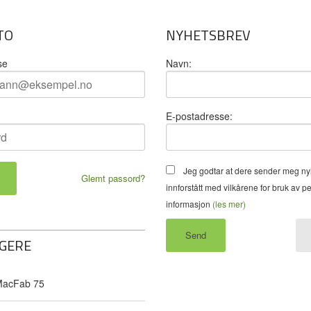
TO
NYHETSBREV
se
Navn:
E-postadresse:
Jeg godtar at dere sender meg ny
Glemt passord?
innforstått med vilkårene for bruk av p
informasjon
(les mer)
GERE
acFab 75