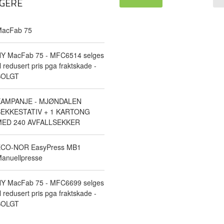
GERE
acFab 75
Y MacFab 75 - MFC6514 selges
il redusert pris pga fraktskade -
SOLGT
KAMPANJE - MJØNDALEN
EKKESTATIV + 1 KARTONG
ED 240 AVFALLSEKKER
CO-NOR EasyPress MB1
anuellpresse
Y MacFab 75 - MFC6699 selges
il redusert pris pga fraktskade -
SOLGT