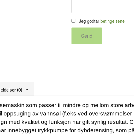
Jeg godtar
betingelsene
Send
ldelser (0)
emaskin som passer til mindre og mellom store arbe
til oppsuging av vannsøl (f.eks ved oversvømmelser og
n med kvalitet og funksjon har gitt synlig resultat.
har innebygget trykkpumpe for dybderensing, som på