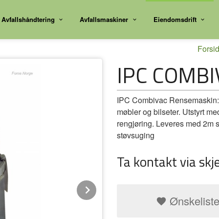
Avfallshåndtering
Avfallsmaskiner
Eiendomsdrift
Forsi
IPC COMBI
IPC Combivac Rensemaskin: K
møbler og bilseter. Utstyrt m
rengjøring. Leveres med 2m s
støvsuging
Ta kontakt via skj
Next
Ønskelist