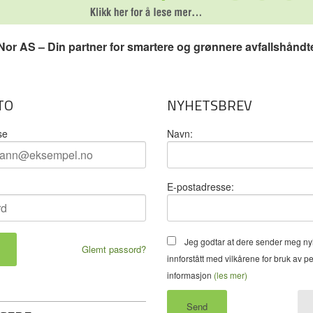
or AS – Din partner for smartere og grønnere avfallshåndt
TO
NYHETSBREV
se
Navn:
E-postadresse:
Jeg godtar at dere sender meg ny
Glemt passord?
innforstått med vilkårene for bruk av p
informasjon
(les mer)