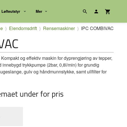
Løfteutstyr
Mer
de
Eiendomsdrift
Rensemaskiner
IPC COMBIVAC
VAC
ompakt og effektiv maskin for dyprengjøring av tepper,
ed innebygd trykkpumpe (2bar, 0,8l/min) for grundig
ugeslange, gulv og håndmunnstykke, samt ullfilter for
emaet under for pris
e