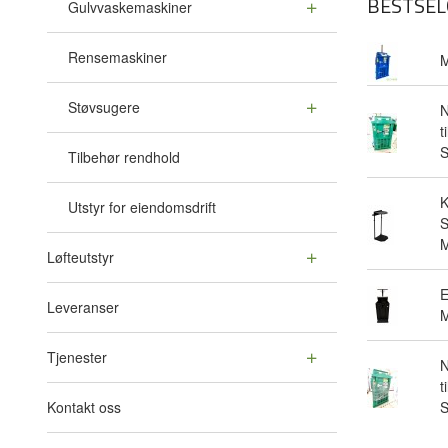
BESTSEL
Gulvvaskemaskiner
Rensemaskiner
M
Støvsugere
N
t
Tilbehør rendhold
Utstyr for eiendomsdrift
S
M
Løfteutstyr
E
Leveranser
M
Tjenester
N
t
Kontakt oss