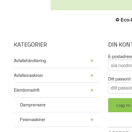
♻️
Eco-N
KATEGORIER
DIN KON
E-postadres
Avfallshåndtering
Avfallsmaskiner
Ditt passord
Eiendomsdrift
Damprensere
Feiemaskiner