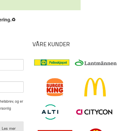
ering.
♻️
VÅRE KUNDER
hetsbrev, og er
ersonlig
Les mer