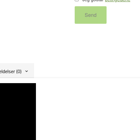
Send
delser (0)