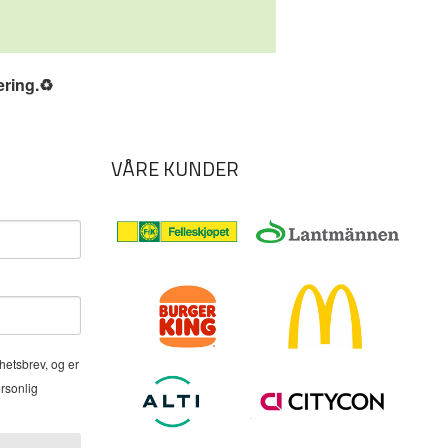
ering.
♻️
VÅRE KUNDER
hetsbrev, og er
ersonlig