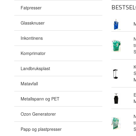
BESTSEL
Fatpresser
Glassknuser
M
Inkontinens
N
t
Komprimator
Landbruksplast
S
M
Matavfall
E
Metallspann og PET
M
Ozon Generatorer
N
t
Papp og plastpresser