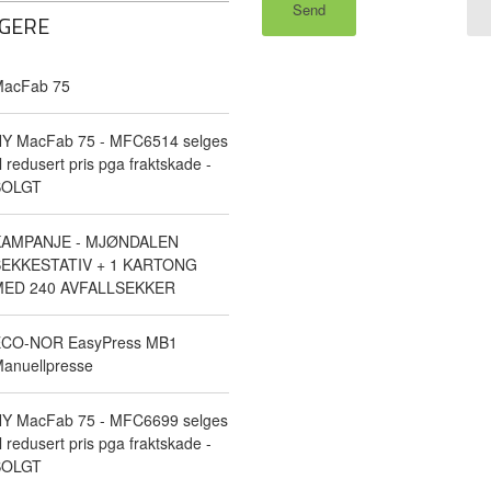
GERE
acFab 75
Y MacFab 75 - MFC6514 selges
il redusert pris pga fraktskade -
SOLGT
KAMPANJE - MJØNDALEN
EKKESTATIV + 1 KARTONG
ED 240 AVFALLSEKKER
CO-NOR EasyPress MB1
anuellpresse
Y MacFab 75 - MFC6699 selges
il redusert pris pga fraktskade -
SOLGT