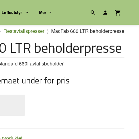
Løfteutstyr
Mer
Restavfallspresser
MacFab 660 LTR beholderpresse
 LTR beholderpresse
standard 660l avfallsbeholder
emaet under for pris
e
e produktet: