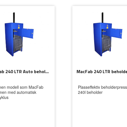
MacFab 240 LTR Auto beholderpresse
en modell som MacFab
Plasseffektiv beholderpress
men med automatisk
240l beholder
yklus