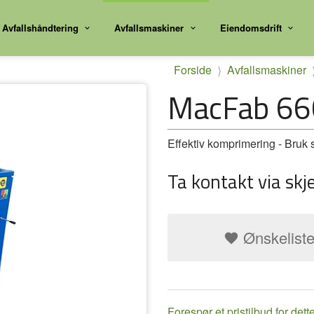
Avfallshåndtering
Avfallsmaskiner
Eiendomsdrift
Forside
Avfallsmaskiner
MacFab 660
Effektiv komprimering - Bruk 
Ta kontakt via skj
Ønskelist
Forespør et pristilbud for dett