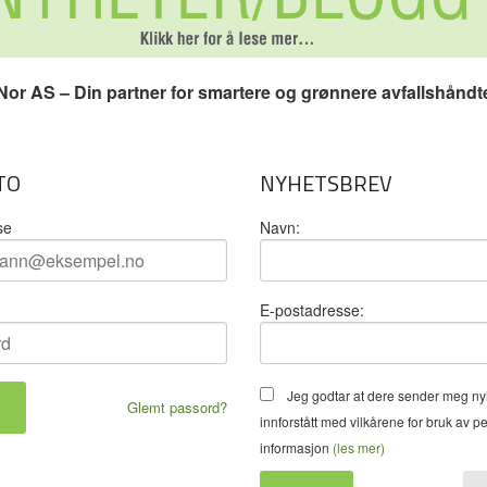
or AS – Din partner for smartere og grønnere avfallshåndt
TO
NYHETSBREV
se
Navn:
E-postadresse:
Jeg godtar at dere sender meg ny
Glemt passord?
innforstått med vilkårene for bruk av p
informasjon
(les mer)