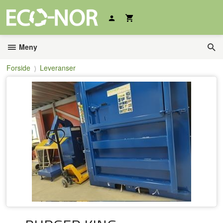
Gå
til
innholdet
Meny
Forside
Leveranser