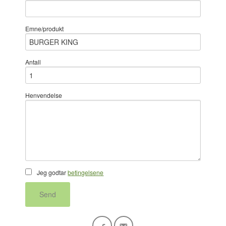
Emne/produkt
Antall
Henvendelse
Jeg godtar
betingelsene
Send