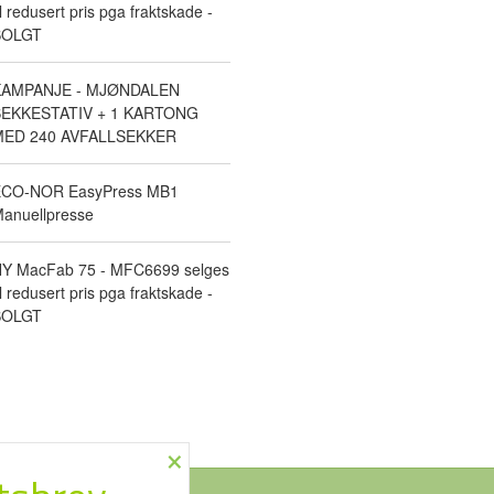
il redusert pris pga fraktskade -
SOLGT
KAMPANJE - MJØNDALEN
EKKESTATIV + 1 KARTONG
ED 240 AVFALLSEKKER
CO-NOR EasyPress MB1
anuellpresse
Y MacFab 75 - MFC6699 selges
il redusert pris pga fraktskade -
SOLGT
×