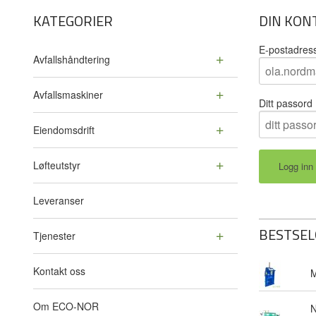
KATEGORIER
DIN KON
E-postadres
Avfallshåndtering
Avfallsmaskiner
Ditt passord
Eiendomsdrift
Løfteutstyr
Leveranser
BESTSEL
Tjenester
Kontakt oss
M
Om ECO-NOR
N