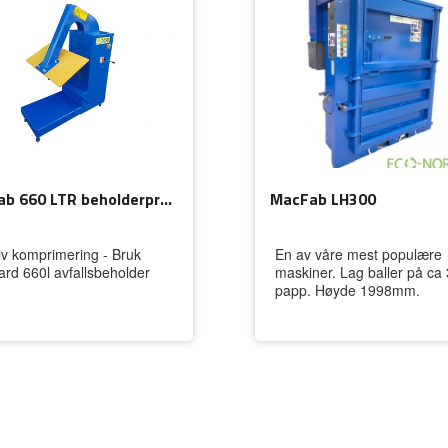
MacFab 660 LTR beholderpresse
MacFab LH300
tiv komprimering - Bruk
En av våre mest populære
ard 660l avfallsbeholder
maskiner. Lag baller på ca
papp. Høyde 1998mm.