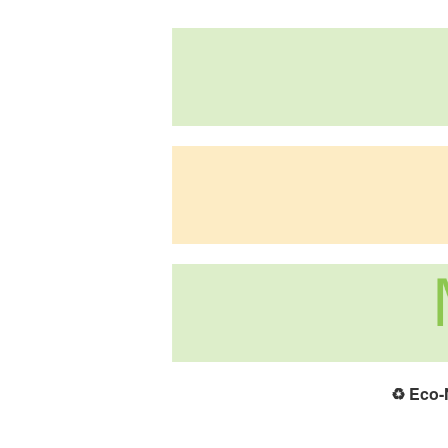
♻️
Eco-N