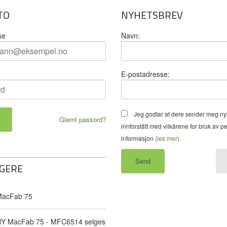
TO
NYHETSBREV
se
Navn:
E-postadresse:
Jeg godtar at dere sender meg ny
Glemt passord?
innforstått med vilkårene for bruk av p
informasjon
(les mer)
GERE
acFab 75
Y MacFab 75 - MFC6514 selges