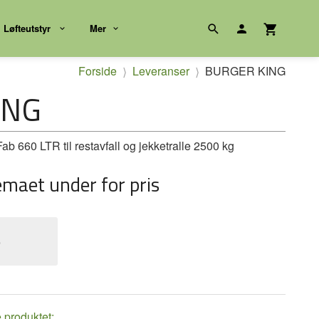
Løfteutstyr
Mer
Forside
Leveranser
BURGER KING
ING
 660 LTR til restavfall og jekketralle 2500 kg
emaet under for pris
e
e produktet: