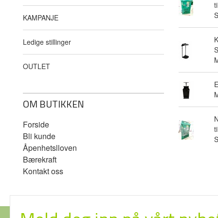
t
KAMPANJE
Ledige stillinger
S
M
OUTLET
E
M
OM BUTIKKEN
N
Forside
t
Bli kunde
Åpenhetslloven
Bærekraft
Kontakt oss