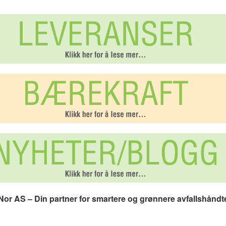
or AS – Din partner for smartere og grønnere avfallshåndt