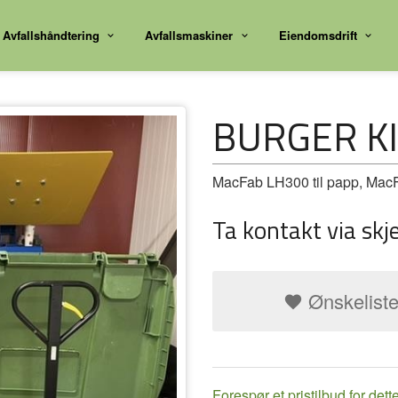
Avfallshåndtering
Avfallsmaskiner
Eiendomsdrift
BURGER K
MacFab LH300 til papp, MacFab
Ta kontakt via skj
Ønskelist
Forespør et pristilbud for dett