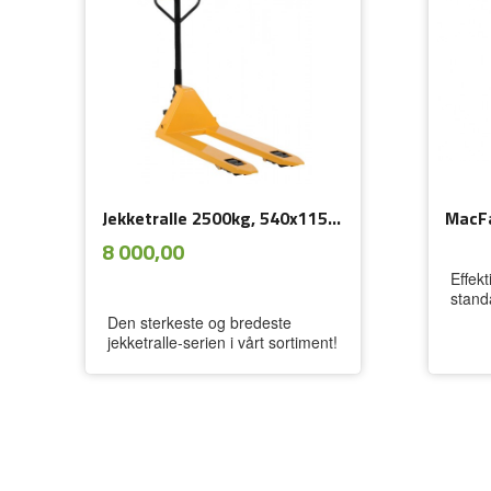
Jekketralle 2500kg, 540x1150mm, B/P+R, Gul
ekskl.
Pris
8 000,00
mva.
Effek
stand
Den sterkeste og bredeste
jekketralle-serien i vårt sortiment!